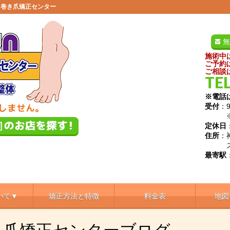
田巻き爪矯正センター
無
施術中
ご予約
ご相談
TEL
※電話
受付
：9
※土日
定休日
住所
：
スガ
最寄駅
いて▼
矯正方法と特徴
料金表
地図