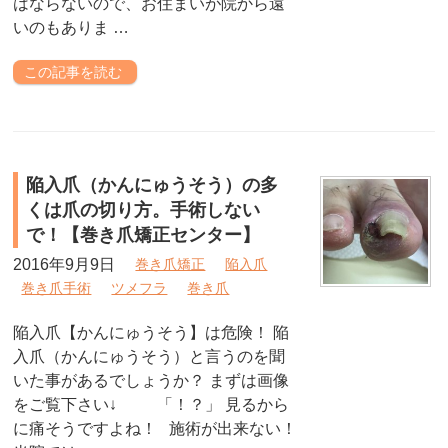
はならないので、お住まいが院から遠
いのもありま …
この記事を読む
陥入爪（かんにゅうそう）の多
くは爪の切り方。手術しない
で！【巻き爪矯正センター】
2016年9月9日
巻き爪矯正
陥入爪
巻き爪手術
ツメフラ
巻き爪
陥入爪【かんにゅうそう】は危険！ 陥
入爪（かんにゅうそう）と言うのを聞
いた事があるでしょうか？ まずは画像
をご覧下さい↓ 「！？」 見るから
に痛そうですよね！ 施術が出来ない！