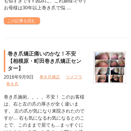
も似すぎです‼︎ 因みに、これ娘様↓(^o^)
お母様は30年以上巻き爪で悩 …
この記事を読む
巻き爪矯正痛いのかな！不安
【相模原・町田巻き爪矯正セン
ター】
2016年9月9日
巻き爪矯正
ツメフラ
巻き爪
巻き爪施術。。。。不安！ このお客様
は、右と左の爪の厚さが全く違いま
す。 左の爪が気になり来院されたので
すが… 右も気になるわ気になるとのこ
とで、このままで居ても…まっすぐに