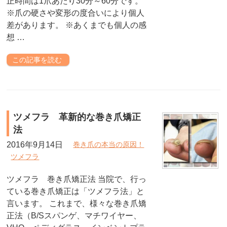
正時間は1爪あたり30分～60分です。
※爪の硬さや変形の度合いにより個人
差があります。 ※あくまでも個人の感
想 …
この記事を読む
ツメフラ 革新的な巻き爪矯正
法
2016年9月14日
巻き爪の本当の原因！
ツメフラ
ツメフラ 巻き爪矯正法 当院で、行っ
ている巻き爪矯正は「ツメフラ法」と
言います。 これまで、様々な巻き爪矯
正法（B/Sスパンゲ、マチワイヤー、