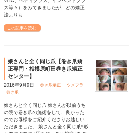
VHO、ペディグラス、インベントプラ
ス等々）をみてきましたが、どの矯正
法よりも …
この記事を読む
娘さんと全く同じ爪【巻き爪矯
正専門・相模原町田巻き爪矯正
センター】
2016年9月9日
巻き爪矯正
ツメフラ
巻き爪
娘さんと全く同じ爪 娘さんが以前うち
の院で巻き爪の施術をして、良かった
のでお母様をご紹介くださりお越しい
ただきました。 娘さんと全く同じ爪‼︎形