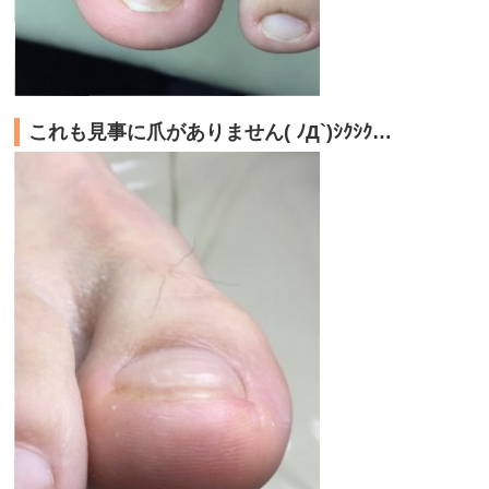
これも見事に爪がありません( ﾉД`)ｼｸｼｸ…