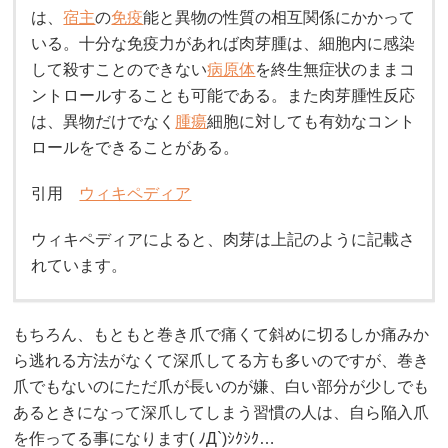
は、
宿主
の
免疫
能と異物の性質の相互関係にかかって
いる。十分な免疫力があれば肉芽腫は、細胞内に感染
して殺すことのできない
病原体
を終生無症状のままコ
ントロールすることも可能である。また肉芽腫性反応
は、異物だけでなく
腫瘍
細胞に対しても有効なコント
ロールをできることがある。
引用
ウィキペディア
ウィキペディアによると、肉芽は上記のように記載さ
れています。
もちろん、もともと巻き爪で痛くて斜めに切るしか痛みか
ら逃れる方法がなくて深爪してる方も多いのですが、巻き
爪でもないのにただ爪が長いのが嫌、白い部分が少しでも
あるときになって深爪してしまう習慣の人は、自ら陥入爪
を作ってる事になります( ﾉД`)ｼｸｼｸ…