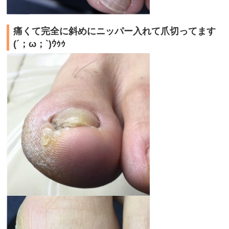
痛くて完全に斜めにニッパー入れて爪切ってます
(´；ω；`)ｳｩｩ