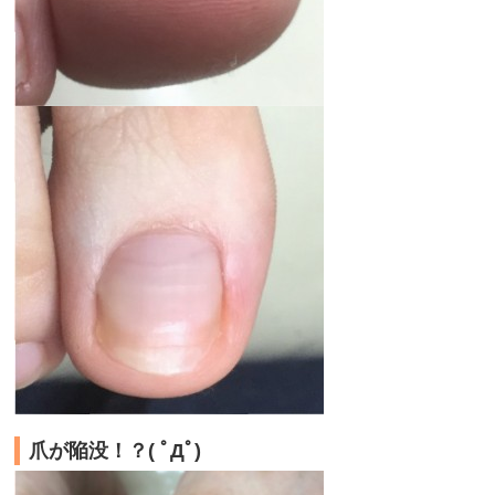
爪が陥没！？( ﾟДﾟ)