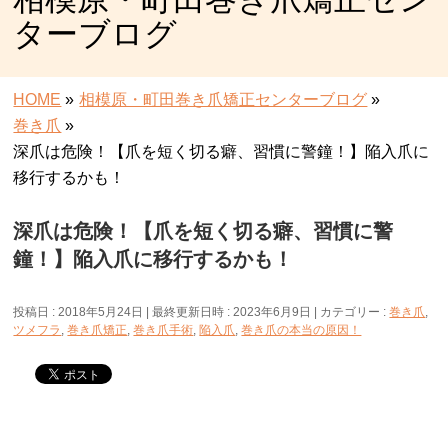
ターブログ
HOME
»
相模原・町田巻き爪矯正センターブログ
»
巻き爪
»
深爪は危険！【爪を短く切る癖、習慣に警鐘！】陥入爪に
移行するかも！
深爪は危険！【爪を短く切る癖、習慣に警
鐘！】陥入爪に移行するかも！
投稿日 : 2018年5月24日
最終更新日時 : 2023年6月9日
カテゴリー :
巻き爪
,
ツメフラ
,
巻き爪矯正
,
巻き爪手術
,
陥入爪
,
巻き爪の本当の原因！