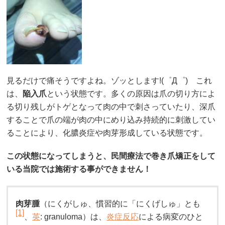
見るだけで痛そうですよね。ゾッとします!(゜Д゜) これ
は、
陥入爪
という状態です。多くの原因は爪の切り方によ
る切り残しがトゲとなって肉の中で刺さっていたり、深爪
することで爪の端が肉の中にめり込み持続的に刺激してい
ることにより、化膿炎症や肉芽形成している状態です。
この状態になってしまうと、民間療法で巻き爪矯正をして
いる当院では施術する事ができません！
肉芽腫
（にくがしゅ、慣習的に「にくげしゅ」とも
[1]
、
英
:
granuloma
）は、
炎症反応
による病変のひと