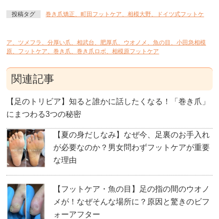
投稿タグ
巻き爪矯正、町田フットケア、相模大野、ドイツ式フットケ
ア、ツメフラ、分厚い爪、相武台、肥厚爪、ウオノメ、魚の目、小田急相模
原、フットケア、巻き爪、巻き爪ロボ、相模原フットケア
関連記事
【足のトリビア】知ると誰かに話したくなる！「巻き爪」
にまつわる3つの秘密
【夏の身だしなみ】なぜ今、足裏のお手入れ
が必要なのか？男女問わずフットケアが重要
な理由
【フットケア・魚の目】足の指の間のウオノ
メが！なぜそんな場所に？原因と驚きのビフ
ォーアフター