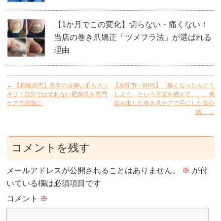
【1か月でこの変化】切らない・痛くない！
当店の巻き爪矯正「ツメフラ法」が選ばれる
理由
←
【相模原市】長年の分厚い爪もスッ
【座間市・80代】「痛くなったらどう
キリ！自分では切れない肥厚爪を専門
しよう」という不安を抱えて。。。勇
ケアで清潔に
気を出した巻き爪ケアで手にした安心
感。
→
コメントを残す
メールアドレスが公開されることはありません。
※
が付
いている欄は必須項目です
コメント
※