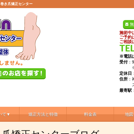
田巻き爪矯正センター
無
施術中
ご予約
ご相談
TEL
※電話
受付
：9
※土日
定休日
住所
：
スガ
最寄駅
いて▼
矯正方法と特徴
料金表
地図