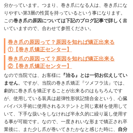
分かっています。つまり、巻き爪になる人は、巻き爪にな
りやすい第3層の性質を持っているという事になります。
この
巻き爪の原因については下記のブログ記事で詳しく
書
いていますので、合わせて参照ください。
巻き爪の原因って？原因を知れば矯正出来る
①【巻き爪矯正センター】
巻き爪の原因って？原因を知れば矯正出来る
②【巻き爪矯正センター】
なので当院では、お客様に
『治る』とは一切お伝えしてい
ません
。ですが、当院の巻き爪矯正『ツメフラ法』では、
劇的に巻き爪を矯正することが出来るのはもちろんです
が、使用している装具は超弾性形状記憶合金という、心臓
バイパス手術に使用されるステントと同じ素材を使用して
いて、下手な扱いをしなければ半永久的に繰り返し使用す
る事が可能です。なので、一度きれいな形まで矯正され卒
業後に、また少し爪が巻いてきたかなと感じた時に、
自分