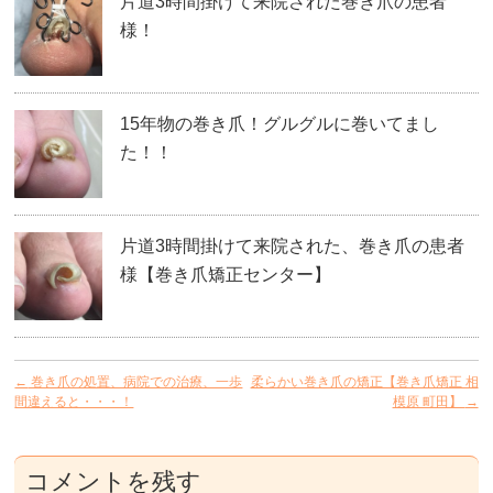
片道3時間掛けて来院された巻き爪の患者
様！
15年物の巻き爪！グルグルに巻いてまし
た！！
片道3時間掛けて来院された、巻き爪の患者
様【巻き爪矯正センター】
←
巻き爪の処置、病院での治療、一歩
柔らかい巻き爪の矯正【巻き爪矯正 相
間違えると・・・！
模原 町田】
→
コメントを残す