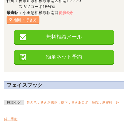
住所
：神奈川県相模原市南区相南1-22-20
スガノコーポ1B号室
最寄駅
：小田急相模原駅南口
徒歩8分
地図・行き方
無料相談メール
簡単ネット予約
フェイスブック
投稿タグ
巻き爪，巻き爪矯正，矯正，巻き爪ロボ，病院，皮膚科，外
科，手術