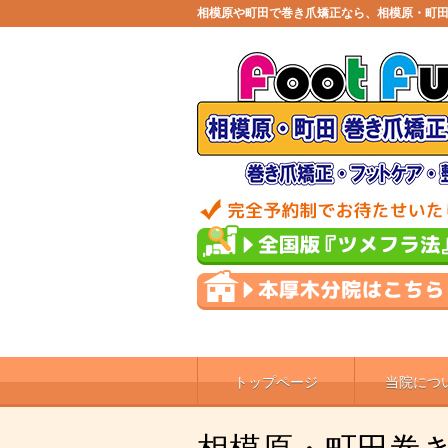
相模原や町田で巻き爪矯正なら、相模原・町
トップページ
当院につ