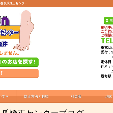
田巻き爪矯正センター
無
施術中
ご予約
ご相談
TEL
※電話
受付
：9
※土日
定休日
住所
：
スガ
最寄駅
いて▼
矯正方法と特徴
料金表
地図