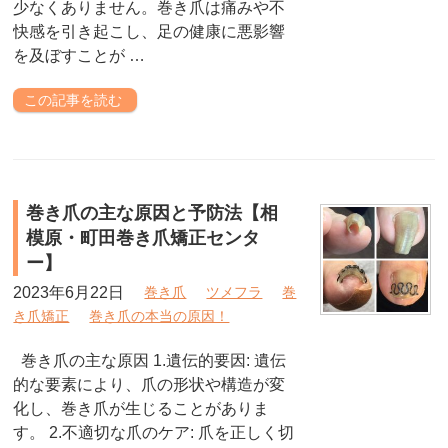
少なくありません。巻き爪は痛みや不
快感を引き起こし、足の健康に悪影響
を及ぼすことが …
この記事を読む
巻き爪の主な原因と予防法【相
模原・町田巻き爪矯正センタ
ー】
2023年6月22日
巻き爪
ツメフラ
巻
き爪矯正
巻き爪の本当の原因！
巻き爪の主な原因 1.遺伝的要因: 遺伝
的な要素により、爪の形状や構造が変
化し、巻き爪が生じることがありま
す。 2.不適切な爪のケア: 爪を正しく切