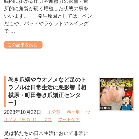
続的に掛かる圧力や摩擦力の影響で局
所的に角質が硬く増殖した状態の事を
いいます。 発生原因としては、ペン
だこや、バットやラケットのスイング
で …
この記事を読む
巻き爪矯やウオノメなど足のト
ラブルは日常生活に悪影響【相
模原・町田巻き爪矯正センタ
ー】
2023年10月22日
未分類
巻き爪
ウ
オノメ（魚の目）、タコ
フットケア
足は私たちの日常生活において非常に