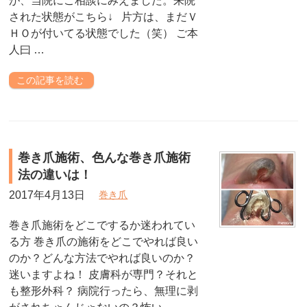
が、当院にご相談にみえました。来院
された状態がこちら↓ 片方は、まだＶ
ＨＯが付いてる状態でした（笑） ご本
人曰 …
この記事を読む
巻き爪施術、色んな巻き爪施術
法の違いは！
2017年4月13日
巻き爪
巻き爪施術をどこでするか迷われてい
る方 巻き爪の施術をどこでやれば良い
のか？どんな方法でやれば良いのか？
迷いますよね！ 皮膚科が専門？それと
も整形外科？ 病院行ったら、無理に剥