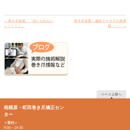
←
巻き爪改善：「信じられない
巻き爪改善：連続でＶＨＯの患者
～！！！！」
様・・・
→
ページ上部へ
相模原・町田巻き爪矯正セン
ター
＜受付＞
9:00～19:30